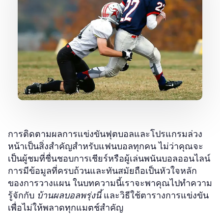
การติดตามผลการแข่งขันฟุตบอลและโปรแกรมล่วง
หน้าเป็นสิ่งสำคัญสำหรับแฟนบอลทุกคน ไม่ว่าคุณจะ
เป็นผู้ชมที่ชื่นชอบการเชียร์หรือผู้เล่นพนันบอลออนไลน์
การมีข้อมูลที่ครบถ้วนและทันสมัยถือเป็นหัวใจหลัก
ของการวางแผน ในบทความนี้เราจะพาคุณไปทำความ
รู้จักกับ
และวิธีใช้ตารางการแข่งขัน
บ้านผลบอลพรุ่งนี้
เพื่อไม่ให้พลาดทุกแมตช์สำคัญ