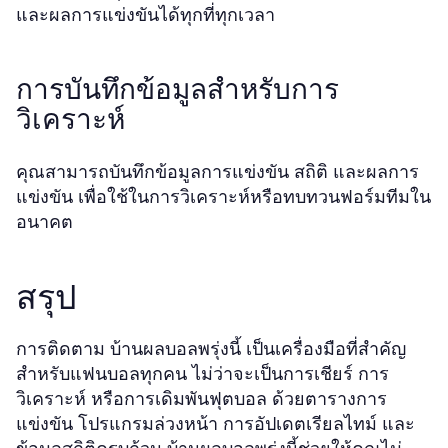
และผลการแข่งขันได้ทุกที่ทุกเวลา
การบันทึกข้อมูลสำหรับการ
วิเคราะห์
คุณสามารถบันทึกข้อมูลการแข่งขัน สถิติ และผลการ
แข่งขัน เพื่อใช้ในการวิเคราะห์หรือทบทวนฟอร์มทีมใน
อนาคต
สรุป
การติดตาม
เป็นเครื่องมือที่สำคัญ
บ้านผลบอลพรุ่งนี้
สำหรับแฟนบอลทุกคน ไม่ว่าจะเป็นการเชียร์ การ
วิเคราะห์ หรือการเดิมพันฟุตบอล ด้วยตารางการ
แข่งขัน โปรแกรมล่วงหน้า การอัปเดตเรียลไทม์ และ