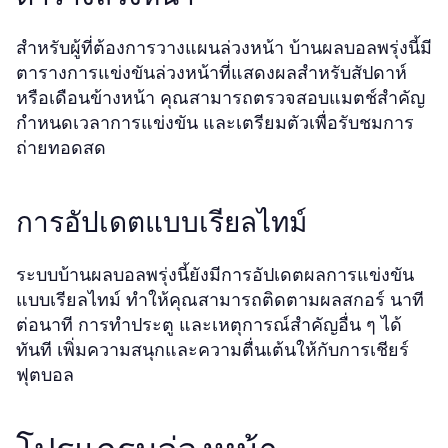
สำหรับผู้ที่ต้องการวางแผนล่วงหน้า บ้านผลบอลพรุ่งนี้มี
ตารางการแข่งขันล่วงหน้าที่แสดงผลสำหรับสัปดาห์
หรือเดือนข้างหน้า คุณสามารถตรวจสอบแมตช์สำคัญ
กำหนดเวลาการแข่งขัน และเตรียมตัวเพื่อรับชมการ
ถ่ายทอดสด
การอัปเดตแบบเรียลไทม์
ระบบบ้านผลบอลพรุ่งนี้ยังมีการอัปเดตผลการแข่งขัน
แบบเรียลไทม์ ทำให้คุณสามารถติดตามผลสกอร์ นาที
ต่อนาที การทำประตู และเหตุการณ์สำคัญอื่น ๆ ได้
ทันที เพิ่มความสนุกและความตื่นเต้นให้กับการเชียร์
ฟุตบอล