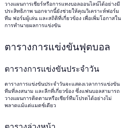
วางแผนการเชียร์หรือการแทงบอลออนไลน์ได้อย่างมี
ประสิทธิภาพ นอกจากนี้ยังช่วยให้คุณวิเคราะห์ฟอร์ม
ทีม ฟอร์มผู้เล่น และสถิติที่เกี่ยวข้อง เพื่อเพิ่มโอกาสใน
การทำนายผลการแข่งขัน
ตารางการแข่งขันฟุตบอล
ตารางการแข่งขันประจำวัน
ตารางการแข่งขันประจำวันจะแสดงเวลาการแข่งขัน
ทีมที่ลงสนาม และลีกที่เกี่ยวข้อง ซึ่งแฟนบอลสามารถ
วางแผนการติดตามหรือเชียร์ทีมโปรดได้อย่างไม่
พลาดแม้แต่แมตช์เดียว
ตารางล่วงหน้า