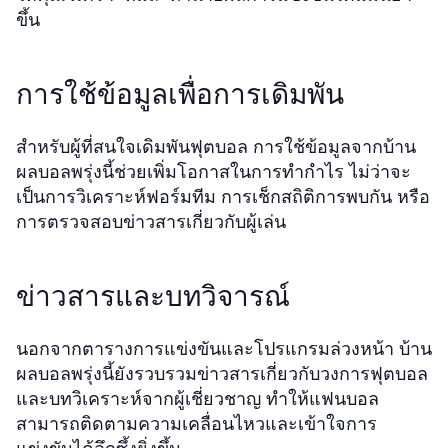
ขึ้น
การใช้ข้อมูลเพื่อการเดิมพัน
สำหรับผู้ที่สนใจเดิมพันฟุตบอล การใช้ข้อมูลจากบ้าน
ผลบอลพรุ่งนี้ช่วยเพิ่มโอกาสในการทำกำไร ไม่ว่าจะ
เป็นการวิเคราะห์ฟอร์มทีม การเช็กสถิติการพบกัน หรือ
การตรวจสอบข่าวสารเกี่ยวกับผู้เล่น
ข่าวสารและบทวิจารณ์
นอกจากตารางการแข่งขันและโปรแกรมล่วงหน้า บ้าน
ผลบอลพรุ่งนี้ยังรวบรวมข่าวสารเกี่ยวกับวงการฟุตบอล
และบทวิเคราะห์จากผู้เชี่ยวชาญ ทำให้แฟนบอล
สามารถติดตามความเคลื่อนไหวและเข้าใจการ