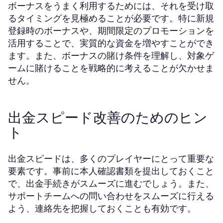
ボーナスをうまく利用するためには、それを受け取
るタイミングを見極めることが必要です。特に新規
登録時のボーナスや、期間限定のプロモーションを
活用することで、実質的な資金を増やすことができ
ます。また、ボーナスの賭け条件を理解し、対象ゲ
ームに賭けることを戦略的に考えることが欠かせま
せん。
出金スピード改善のためのヒン
ト
出金スピードは、多くのプレイヤーにとって重要な
要素です。事前に本人確認書類を提出しておくこと
で、出金手続きがスムーズに進むでしょう。また、
サポートチームへの問い合わせをスムーズに行える
よう、連絡先を把握しておくことも有効です。