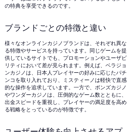
の特典を享受できるのです。
ブランドごとの特徴と違い
様々なオンラインカジノブランドは、それぞれ異な
る特徴やサービスを持っています。同じゲームを提
供しているサイトでも、プロモーションやユーザビ
リティにおいて差が見られます。例えば、ベラジョ
ンカジノは、日本人プレイヤーの好みに応じたパチ
ンコを取り入れており、ミスティーノは軽快で直感
的な操作を追求しています。一方で、ボンズカジノ
やワンダーカジノは、圧倒的なゲーム数とともに、
出金スピードを重視し、プレイヤーの満足度を高め
る戦略をとっているのが特徴です。
ユーザー体験を向上させるアプ