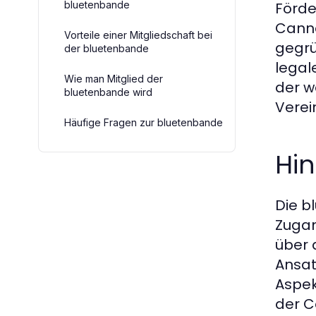
bluetenbande
Förde
Canna
Vorteile einer Mitgliedschaft bei
gegrü
der bluetenbande
legal
Wie man Mitglied der
der w
bluetenbande wird
Verei
Häufige Fragen zur bluetenbande
Hi
Die b
Zugan
über 
Ansat
Aspek
der C