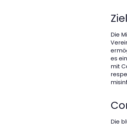
Zie
Die M
Verei
ermög
es ei
mit C
respe
misin
Co
Die b