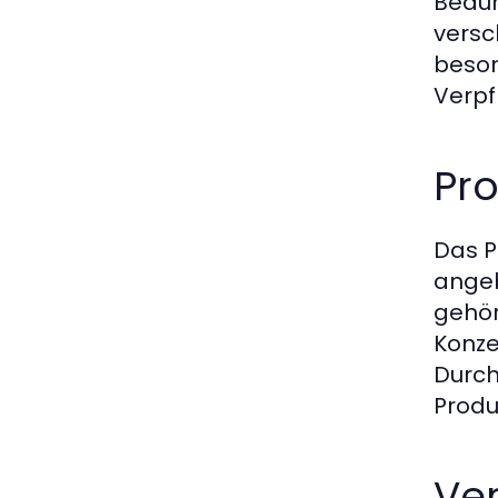
Bedür
versc
beson
Verpf
Pr
Das P
angeb
gehör
Konze
Durch
Produ
Ver