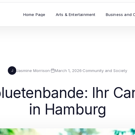
Home Page
Arts & Entertainment
Business and 
Jasmine Morrison
·
March 1, 2026
·
Community and Society
J
luetenbande: Ihr Ca
in Hamburg