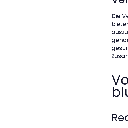
Die V
biete
auszu
gehör
gesun
Zusam
Vo
bl
Rec