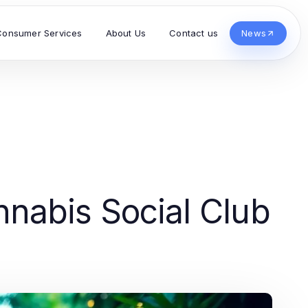
Consumer Services
About Us
Contact us
News
nnabis Social Club