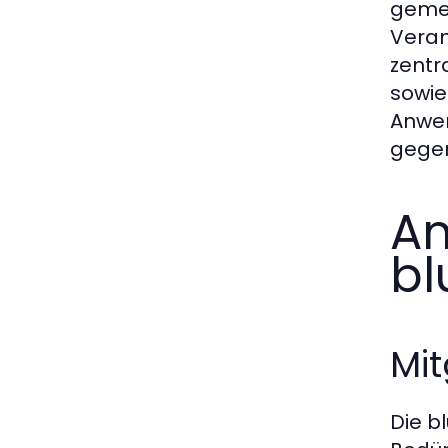
gemei
Veran
zentr
sowie
Anwen
gegen
An
bl
Mit
Die b