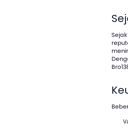
Sej
Sejak
reput
menin
Deng
Bro13
Ke
Beber
V