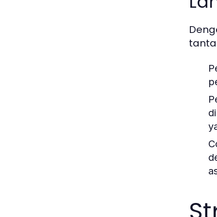
Lan
Denga
tanta
P
p
P
d
y
C
d
as
St