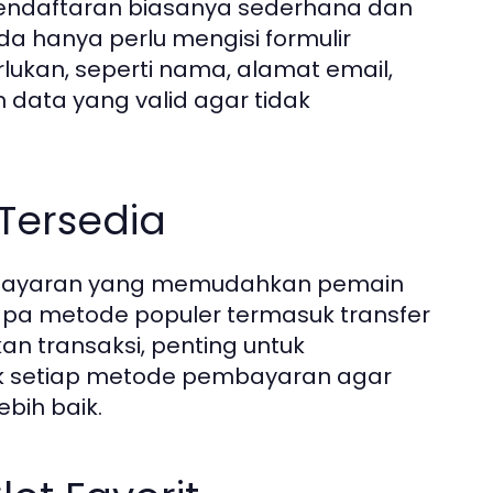
endaftaran biasanya sederhana dan
a hanya perlu mengisi formulir
lukan, seperti nama, alamat email,
data yang valid agar tidak
Tersedia
mbayaran yang memudahkan pemain
pa metode populer termasuk transfer
an transaksi, penting untuk
 setiap metode pembayaran agar
bih baik.