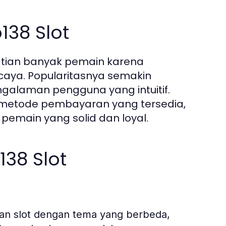
138 Slot
rhatian banyak pemain karena
caya. Popularitasnya semakin
galaman pengguna yang intuitif.
metode pembayaran yang tersedia,
pemain yang solid dan loyal.
38 Slot
n slot dengan tema yang berbeda,