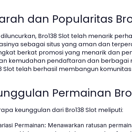
arah dan Popularitas Bro
 diluncurkan, Bro138 Slot telah menarik pe
asinya sebagai situs yang aman dan terper
gkat berkat promosi yang menarik dan pen
an kemudahan pendaftaran dan berbagai 
8 Slot telah berhasil membangun komunitas 
unggulan Permainan Bro1
apa keunggulan dari Bro138 Slot meliputi:
ariasi Permainan:
Menawarkan ratusan permaina