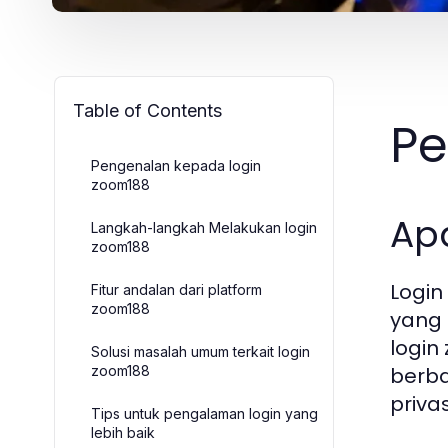
Table of Contents
Pe
Pengenalan kepada login
zoom188
Apa
Langkah-langkah Melakukan login
zoom188
Login
Fitur andalan dari platform
zoom188
yang 
login
Solusi masalah umum terkait login
zoom188
berba
priva
Tips untuk pengalaman login yang
lebih baik