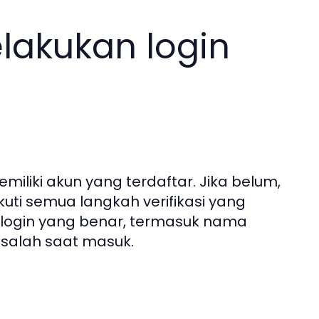
lakukan login
iliki akun yang terdaftar. Jika belum,
uti semua langkah verifikasi yang
i login yang benar, termasuk nama
salah saat masuk.