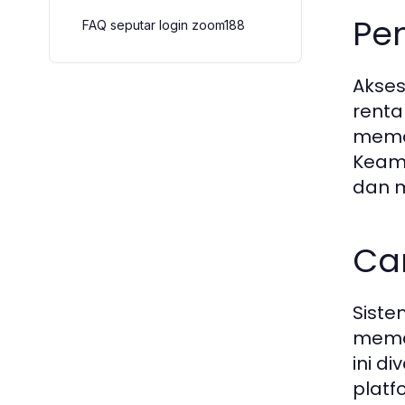
Pe
FAQ seputar login zoom188
Akses
rent
memas
Keama
dan m
Car
Siste
memas
ini d
platf