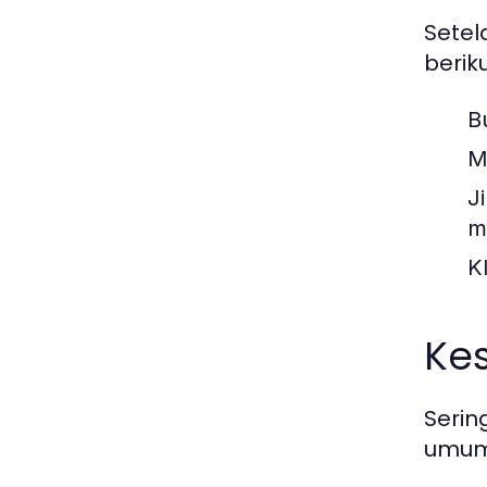
Setel
beriku
B
M
J
m
K
Ke
Serin
umum 