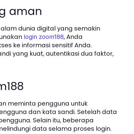
ng aman
alam dunia digital yang semakin
gunakan
, Anda
login zoom188
s ke informasi sensitif Anda.
 yang kuat, autentikasi dua faktor,
om188
gan meminta pengguna untuk
ngguna dan kata sandi. Setelah data
 pengguna. Selain itu, beberapa
elindungi data selama proses login.