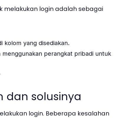
k melakukan login adalah sebagai
 kolom yang disediakan.
nda menggunakan perangkat pribadi untuk
.
 dan solusinya
elakukan login. Beberapa kesalahan