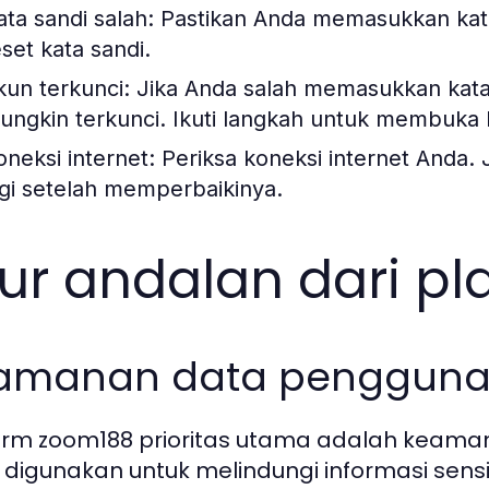
ata sandi salah:
Pastikan Anda memasukkan kata s
eset kata sandi.
kun terkunci:
Jika Anda salah memasukkan kata s
ungkin terkunci. Ikuti langkah untuk membuka 
oneksi internet:
Periksa koneksi internet Anda. 
agi setelah memperbaikinya.
tur andalan dari p
amanan data penggun
orm zoom188 prioritas utama adalah keaman
i digunakan untuk melindungi informasi sens