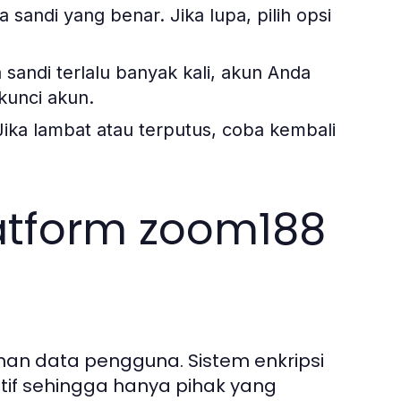
andi yang benar. Jika lupa, pilih opsi
andi terlalu banyak kali, akun Anda
kunci akun.
Jika lambat atau terputus, coba kembali
latform zoom188
a
an data pengguna. Sistem enkripsi
itif sehingga hanya pihak yang