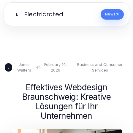
Electricrated
E
News
Jamie
February 14,
Business and Consumer
·
·
J
Walters
2026
Services
Effektives Webdesign
Braunschweig: Kreative
Lösungen für Ihr
Unternehmen